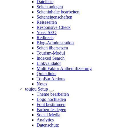
Dateiliste
Seiten anlegen
Seiteninhalte bearbeiten
Seiteneigenschaften
Reiseseiten
Responsive-Check
Yoast SEO
Redirects
Blog-Administration
Seiten übersetzen
Tourism-Modul
Indexed Search
Linkvalidator
Multi Faktor Authentifizierung
Quicklinks
TopBar Actions
Notes
toujou Setup
Theme bearbeiten
Logo hochladen
Font bestimmen
Farben festlegen
Social Media
Analytics
Datenschutz