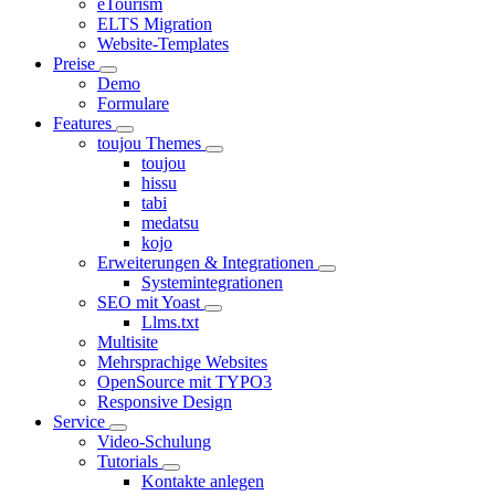
eTourism
ELTS Migration
Website-Templates
Preise
Demo
Formulare
Features
toujou Themes
toujou
hissu
tabi
medatsu
kojo
Erweiterungen & Integrationen
Systemintegrationen
SEO mit Yoast
Llms.txt
Multisite
Mehrsprachige Websites
OpenSource mit TYPO3
Responsive Design
Service
Video-Schulung
Tutorials
Kontakte anlegen