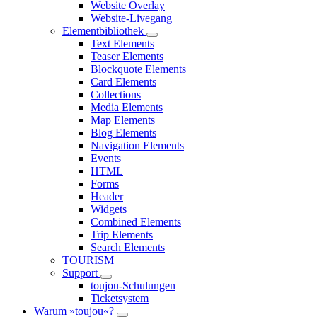
Website Overlay
Website-Livegang
Elementbibliothek
Text Elements
Teaser Elements
Blockquote Elements
Card Elements
Collections
Media Elements
Map Elements
Blog Elements
Navigation Elements
Events
HTML
Forms
Header
Widgets
Combined Elements
Trip Elements
Search Elements
TOURISM
Support
toujou-Schulungen
Ticketsystem
Warum »toujou«?