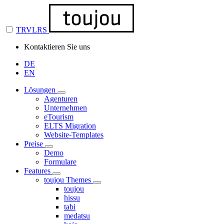
TRVLRS
Kontaktieren Sie uns
DE
EN
Lösungen
Agenturen
Unternehmen
eTourism
ELTS Migration
Website-Templates
Preise
Demo
Formulare
Features
toujou Themes
toujou
hissu
tabi
medatsu