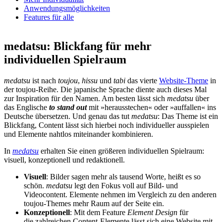
Anwendungsmöglichkeiten
Features für alle
medatsu: Blickfang für mehr
individuellen Spielraum
medatsu
ist nach
toujou
,
hissu
und
tabi
das vierte
Website-Theme
in
der toujou-Reihe. Die japanische Sprache diente auch dieses Mal
zur Inspiration für den Namen. Am besten lässt sich
medatsu
über
das Englische
to stand out
mit »herausstechen« oder »auffallen« ins
Deutsche übersetzen. Und genau das tut
medatsu
: Das Theme ist ein
Blickfang, Content lässt sich hierbei noch individueller ausspielen
und Elemente nahtlos miteinander kombinieren.
In
medatsu
erhalten Sie einen größeren individuellen Spielraum:
visuell, konzeptionell und redaktionell.
Visuell
: Bilder sagen mehr als tausend Worte, heißt es so
schön.
medatsu
legt den Fokus voll auf Bild- und
Videocontent. Elemente nehmen im Vergleich zu den anderen
toujou-Themes mehr Raum auf der Seite ein.
Konzeptionell
: Mit dem Feature
Element Design
für
die zahlreichen Content-Elemente lässt sich eine Website mit