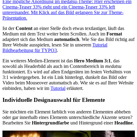
Eine mögliche Anordnung im medatsu-Theme: Hier erscheinen ein
Cinema-Teaser 33% right und ein Cinema-Teaser 33% left
untereinander. Mit Klick auf das Bild gelangen Sie zur Theme-
Präsentation.
Ist der
Content
an einer Stelle doch etwas textlastiger, läuft das
Medium mit dem Text weiter beim Scrollen. Auch im
Format
adaptiert sich das Medium
automatisch
. Wie Sie das Bild richtig auf
Ihrer Website ausspielen, lesen Sie in unserem
Tutorial
Bildbearbeitung für TYPO3
.
Ein weiteres Medien-Element ist das
Hero Medium 3:1
, das
sowohl als Headerbild als auch im Contentbereich in
medatsu
funktioniert. Es wird auf allen Endgeräten im festen Verhältnis von
3:1 wiedergegeben. Ist ein Link hinterlegt, dunkelt das Bild oder
Video beim Mouseover automatisch ab. Wie sie es auf Ihrer Website
einbinden, haben wir im
Tutorial
erläutert.
Individuelle Designauswahl für Elemente
Sie möchten ein Element farblich von anderen Elementen abheben
oder gar innerhalb eines Elements unterschiedliche Akzente setzen?
Bearbeiten Sie
Hintergrundfarbe
und Hintergrund einer
Headline
.