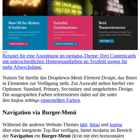
Beispiel für eine Anordnung im medatsu-Theme: Drei Contentcards
mit unterschiedlichen Hintergrundfarben im Textfeld sorgen für
mehr Abwechslung.
Nutzen Sie hierfür das Dropdown-Menü
Element Design
, das Ihnen
in Elementen zur Verfügung steht. Zur Auswahl stehen hierbei vier
Optionen: Standard, Primary, Secondary und umgekehrtes Design.
Die ausgespielten Farben referenzieren dabei auf die unter
den
toujou
settings
eingestellten Farben
.
Navigation via Burger-Menü
Während die anderen Website-Themes
tabi,
hissu
und
toujou
über eine integrierte Top-Bar verfügen, bietet
medatsu
im Bereich
der
Navigation
ein
Burger-Menü
(Icon mit drei horizontalen