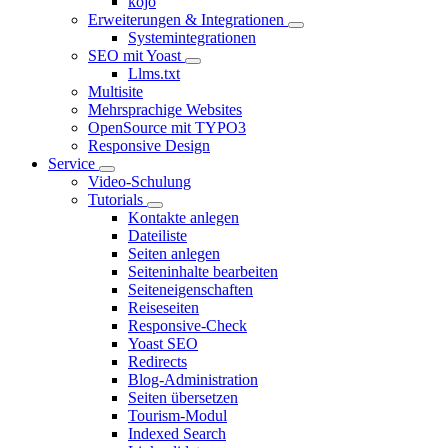
kojo
Erweiterungen & Integrationen
Systemintegrationen
SEO mit Yoast
Llms.txt
Multisite
Mehrsprachige Websites
OpenSource mit TYPO3
Responsive Design
Service
Video-Schulung
Tutorials
Kontakte anlegen
Dateiliste
Seiten anlegen
Seiteninhalte bearbeiten
Seiteneigenschaften
Reiseseiten
Responsive-Check
Yoast SEO
Redirects
Blog-Administration
Seiten übersetzen
Tourism-Modul
Indexed Search