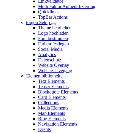
Linkvalidator
Multi Faktor Authentifizierung
Quicklinks
TopBar Actions
toujou Setup
Theme bearbeiten
Logo hochladen
Font bestimmen
Farben festlegen
Social Media
Analytics
Datenschutz
Website Overlay
Website-Livegang
Elementbibliothek
Text Elements
Teaser Elements
Blockquote Elements
Card Elements
Collections
Media Elements
Map Elements
Blog Elements
Navigation Elements
Events