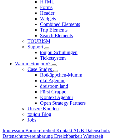
HTML
Forms
Header
Widgets
Combined Elements
Trip Elements
Search Elements
TOURISM
Support
toujou-Schulungen
Ticketsystem
Warum »toujou«?
Case Studys
Rotkäppchen-Mumm
dkd Agentur
dreistrom.land
Fürst Gruppe
Kontext Agentur
Open Strategy Partners
Unsere Kunden
toujou-Blog
Jobs
Impressum
Barrierefreiheit
Kontakt
AGB
Datenschutz
Datenschutzvereinbarung
Erreichbarkeit Winterzeit