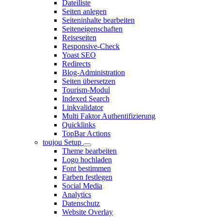
Dateiliste
Seiten anlegen
Seiteninhalte bearbeiten
Seiteneigenschaften
Reiseseiten
Responsive-Check
Yoast SEO
Redirects
Blog-Administration
Seiten übersetzen
Tourism-Modul
Indexed Search
Linkvalidator
Multi Faktor Authentifizierung
Quicklinks
TopBar Actions
toujou Setup
Theme bearbeiten
Logo hochladen
Font bestimmen
Farben festlegen
Social Media
Analytics
Datenschutz
Website Overlay