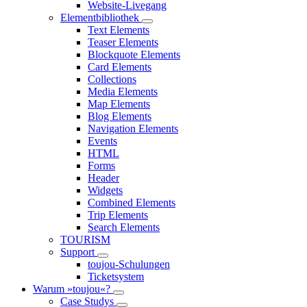
Website-Livegang
Elementbibliothek
Text Elements
Teaser Elements
Blockquote Elements
Card Elements
Collections
Media Elements
Map Elements
Blog Elements
Navigation Elements
Events
HTML
Forms
Header
Widgets
Combined Elements
Trip Elements
Search Elements
TOURISM
Support
toujou-Schulungen
Ticketsystem
Warum »toujou«?
Case Studys