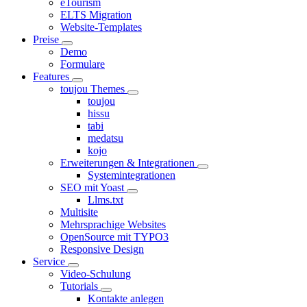
eTourism
ELTS Migration
Website-Templates
Preise
Demo
Formulare
Features
toujou Themes
toujou
hissu
tabi
medatsu
kojo
Erweiterungen & Integrationen
Systemintegrationen
SEO mit Yoast
Llms.txt
Multisite
Mehrsprachige Websites
OpenSource mit TYPO3
Responsive Design
Service
Video-Schulung
Tutorials
Kontakte anlegen