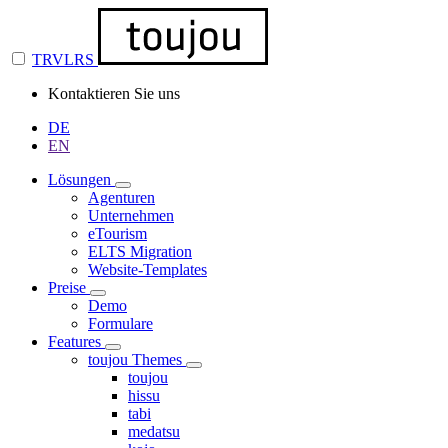
TRVLRS
Kontaktieren Sie uns
DE
EN
Lösungen
Agenturen
Unternehmen
eTourism
ELTS Migration
Website-Templates
Preise
Demo
Formulare
Features
toujou Themes
toujou
hissu
tabi
medatsu