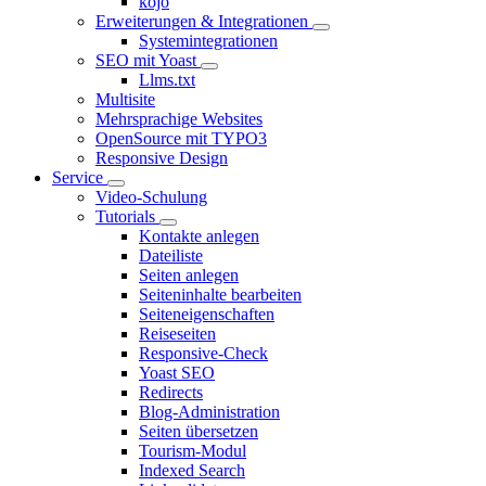
kojo
Erweiterungen & Integrationen
Systemintegrationen
SEO mit Yoast
Llms.txt
Multisite
Mehrsprachige Websites
OpenSource mit TYPO3
Responsive Design
Service
Video-Schulung
Tutorials
Kontakte anlegen
Dateiliste
Seiten anlegen
Seiteninhalte bearbeiten
Seiteneigenschaften
Reiseseiten
Responsive-Check
Yoast SEO
Redirects
Blog-Administration
Seiten übersetzen
Tourism-Modul
Indexed Search