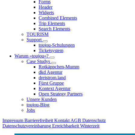
Forms
Header
Widgets
Combined Elements
Trip Elements
Search Elements
TOURISM
Support
toujou-Schulungen
Ticketsystem
Warum »toujou«?
Case Studys
Rotkäppchen-Mumm
dkd Agentur
dreistrom.land
Fürst Gruppe
Kontext Agentur
Open Strategy Partners
Unsere Kunden
toujou-Blog
Jobs
Impressum
Barrierefreiheit
Kontakt
AGB
Datenschutz
Datenschutzvereinbarung
Erreichbarkeit Winterzeit