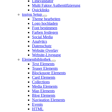
Linkvalidator
Multi Faktor Authentifizierung
Quicklinks
toujou Setup
Theme bearbeiten
Logo hochladen
Font bestimmen
Farben festlegen
Social Media
Analytics
Datenschutz
Website Overlay
Website-Livegang
Elementbibliothek
Text Elements
Teaser Elements
Blockquote Elements
Card Elements
Collections
Media Elements
Map Elements
Blog Elements
Navigation Elements
Events
HTML