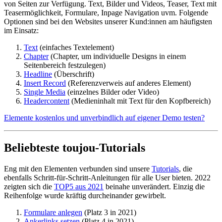
von Seiten zur Verfügung. Text, Bilder und Videos, Teaser, Text mit
Teasermöglichkeit, Formulare, Inpage Navigation uvm. Folgende
Optionen sind bei den Websites unserer Kund:innen am häufigsten
im Einsatz:
Text
(einfaches Textelement)
Chapter
(Chapter, um individuelle Designs in einem
Seitenbereich festzulegen)
Headline
(Überschrift)
Insert Record
(Referenzverweis auf anderes Element)
Single Media
(einzelnes Bilder oder Video)
Headercontent
(Medieninhalt mit Text für den Kopfbereich)
Elemente kostenlos und unverbindlich auf eigener Demo testen?
Beliebteste toujou-Tutorials
Eng mit den Elementen verbunden sind unsere
Tutorials
, die
ebenfalls Schritt-für-Schritt-Anleitungen für alle User bieten. 2022
zeigten sich die
TOP5 aus 2021
beinahe unverändert. Einzig die
Reihenfolge wurde kräftig durcheinander gewirbelt.
Formulare anlegen
(Platz 3 in 2021)
Ankerlinks setzen
(Platz 4 in 2021)